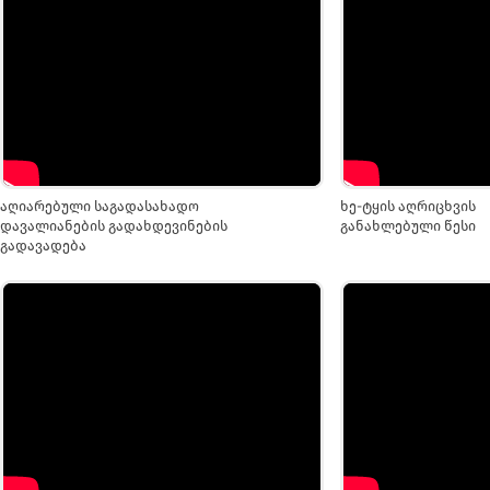
აღიარებული საგადასახადო
ხე-ტყის აღრიცხვის
დავალიანების გადახდევინების
განახლებული წესი
გადავადება