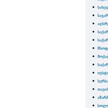
სახე
საჯა
აღსრ
საქა
საქა
მსო
მოქა
საქა
იუსტ
სურს
თავი
აწარ
სოლი