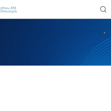
ვერსია შშმ
პირთათვის