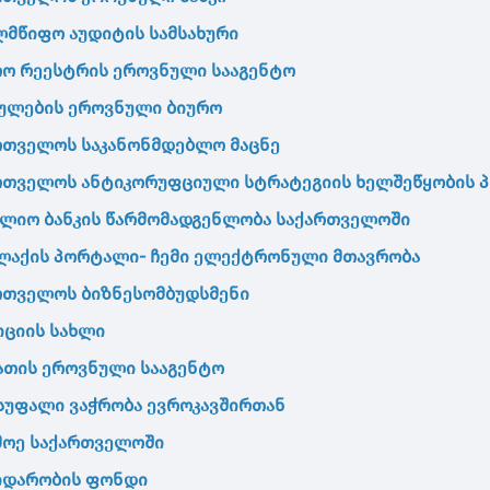
ლმწიფო
აუდიტის
სამსახური
რო
რეესტრის
ეროვნული
სააგენტო
ულების
ეროვნული
ბიურო
რთველოს
საკანონმდებლო
მაცნე
რთველოს
ანტიკორუფციული
სტრატეგიის
ხელშეწყობის
პ
ფლიო
ბანკის
წარმომადგენლობა
საქართველოში
ლაქის
პორტალი
-
ჩემი
ელექტრონული
მთავრობა
რთველოს
ბიზნესომბუდსმენი
იციის სახლი
ათის ეროვნული სააგენტო
სუფალი ვაჭრობა ევროკავშირთან
მოე საქართველოში
დარობის ფონდი