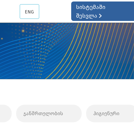
სისტემაში
ENG
შესვლა
ჯანმრთელობის
ჰიგიენური