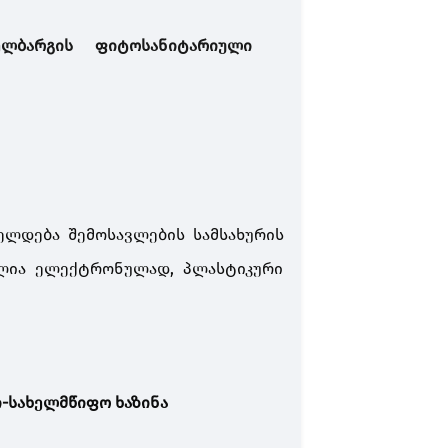
ელბარგის
ფიტოსანიტარიული
ელდება შემოსავლების სამსახურის
ბელია ელექტრონულად, პლასტიკური
კი-სახელმწიფო ხაზინა