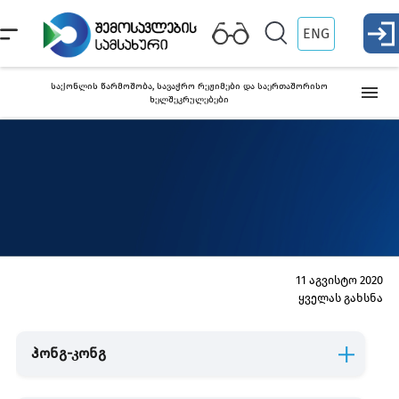
ENG
საქონლის წარმოშობა, სავაჭრო რეჟიმები და საერთაშორისო
ხელშეკრულებები
საქართველოში მოქმედი სავაჭრო რეჟიმები და
საერთაშორისო ხელშეკრულებები
საქონლის წარმოშობის სერტიფიკატი
პრეფერენციული
ა
სერტიფიკატი
ს
11 აგვისტო 2020
ქვეყნები, რომლებთანაც მოქმედებს თავისუფალი ვაჭრობის
ყველას გახსნა
რეჟიმი
ჰონგ-კონგ
დსთ
ევროკავშირი
EFTA