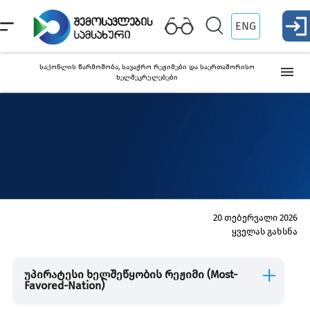
ENG
საქონლის წარმოშობა, სავაჭრო რეჟიმები და საერთაშორისო
ხელშეკრულებები
საქართველოში მოქმედი სავაჭრო რეჟიმები და
საერთაშორისო ხელშეკრულებები
საქონლის წარმოშობის სერტიფიკატი
პრეფერენციული
ა
სერტიფიკატი
ს
20 თებერვალი 2026
ყველას გახსნა
ქვეყნები, რომლებთანაც მოქმედებს თავისუფალი ვაჭრობის
რეჟიმი
უპირატესი ხელშეწყობის რეჟიმი (Most-
Favored-Nation)