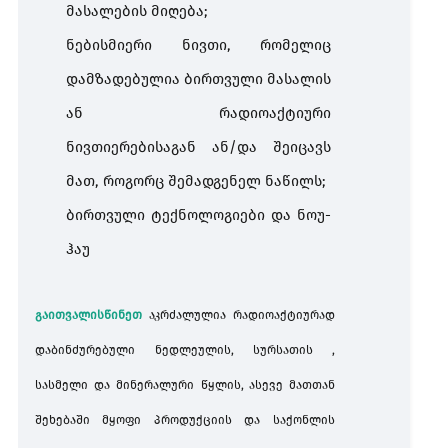
მასალების
მიღება
;
ნებისმიერი
ნივთი
,
რომელიც
ბირთვული მასალა და რადიაციული ნივთიერებები
დამზადებულია
ბირთვული
მასალის
ან
რადიოაქტიური
ნაღდი ფული და ფასიანი ქაღალდები
ნივთიერებისაგან
ან
/
და
შეიცავს
მათ
,
როგორც
შემადგენელ
ნაწილს
;
კულტურული ფასეულობები
ბირთვული
ტექნოლოგიები
და
ნოუ
-
ჰაუ
იოდიზებული და არაიოდიზებული მარილი
იოდიზებული
მარილი
გაითვალისწინეთ
აკრძალულია
რადიოაქტიურად
პროდუქტის უსაფრთხოებისა და სურსათის უვნებლობის
რეგლამენტები
დაბინძურებული
ნედლეულის
,
სურსათის
,
სასმელი
და
მინერალური
წყლის
,
ასევე
მათთან
შეხებაში
მყოფი
პროდუქციის
და
საქონლის