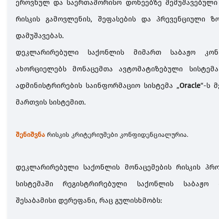
ეროვნულ
და
საერთაშორისო
დონეებზე
შემუშავებული
რისკის
გამოვლენის
,
შეფასების
და
პრევენციული
ზ
დამუშავებას
.
დეკლარირებული
საქონლის
მიმართ
საბაჟო
კო
ახორციელებს
მონაცემთა
ავტომატიზებული
სისტემა
ადმინისტრირების
საინფორმაციო
სისტემა
„
Oracle
“
-
ს
მ
მართვის
სისტემით
.
შენიშვნა
რისკის კრიტერიუმები კონფიდენციალურია.
დეკლარირებული
საქონლის
მონაცემების
რისკის
პრ
სისტემაში
რეგისტრირებული
საქონლის
საბაჟო
შესაბამისი
დერეფანი
,
რაც
გულისხმობს
: