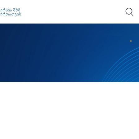
ვერსია შშმ
პირთათვის