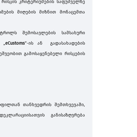
რისკის
კრიტერიუმების
საფუძველზე
ომების
მიღების
მიზნით
მონაცემთა
ნტროლს
შემოსავლების
სამსახური
„
eCustoms
“
-
ის
ან
გადასახადების
ეშვეობით
გამოსაყენებელი
რისკების
ოფილთან
თანხვედრის
შემთხვევაში
,
დეკლარაციისათვის
განისაზღვრება