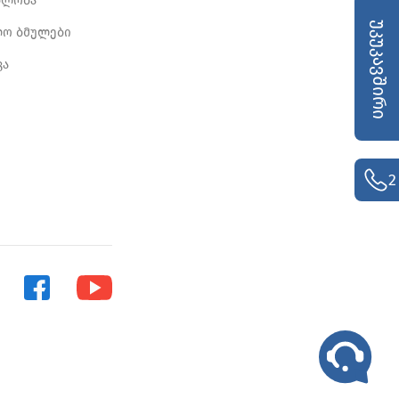
ბლობა
უკუკავშირი
ლო ბმულები
კა
2