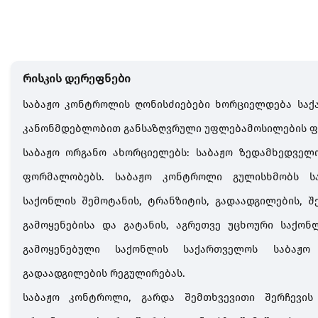
რისკის დერეფნები
საბაჟო
კონტროლის
ღონისძიებები
ხორციელდება
საქ
კანონმდებლობით
განსაზღვრული
უფლებამოსილების
ფ
საბაჟო
ორგანო
ახორციელებს
:
საბაჟო
ზედამხედველ
ფორმალობებს
.
საბაჟო
კონტროლი
გულისხმობს
ს
საქონლის
შემოტანის
,
ტრანზიტის
,
გადაადგილების
,
შ
გამოყენებისა
და
გატანის
,
აგრეთვე
უცხოური
საქონ
გამოყენებული
საქონლის
საქართველოს
საბაჟო
გადაადგილების
რეგულირებას
.
საბაჟო
კონტროლი
,
გარდა
შემთხვევითი
შერჩევის