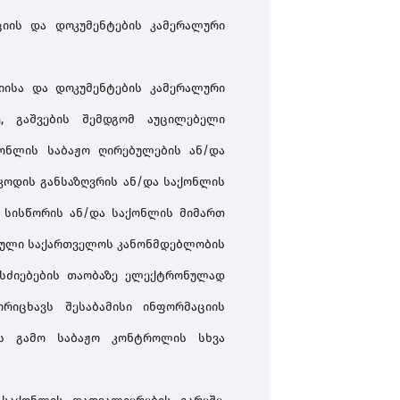
იის
და
დოკუმენტების
კამერალური
იისა
და
დოკუმენტების
კამერალური
ე
,
გაშვების
შემდგომ
აუცილებელი
ქონლის
საბაჟო
ღირებულების
ან
/
და
კოდის
განსაზღვრის
ან
/
და
საქონლის
სისწორის
ან
/
და
საქონლის
მიმართ
ბული
საქართველოს
კანონმდებლობის
სძიებების
თაობაზე
ელექტრონულად
ორიცხავს
შესაბამისი
ინფორმაციის
ს
გამო
საბაჟო
კონტროლის
სხვა