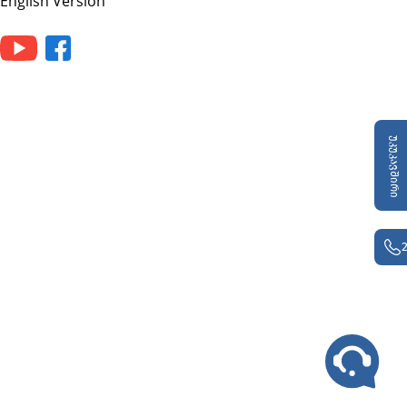
English Version
საბაჟო საწყობი
თავისუფალი ზონა
უკუკავშირი
შიდა გადამუშავება
გარე გადამუშავება
საქონლის განკარგვა