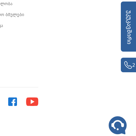
ბლობა
უკუკავშირი
ლო ბმულები
კა
2