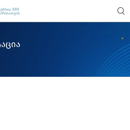
ვერსია შშმ
პირთათვის
აცია