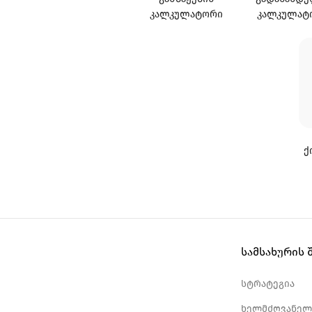
ᲙᲐᲚᲙᲣᲚᲐᲢᲝᲠᲘ
ᲙᲐᲚᲙᲣᲚᲐᲢ
Ქ
სამსახურის 
სტრატეგია
ხელმძღვანელ