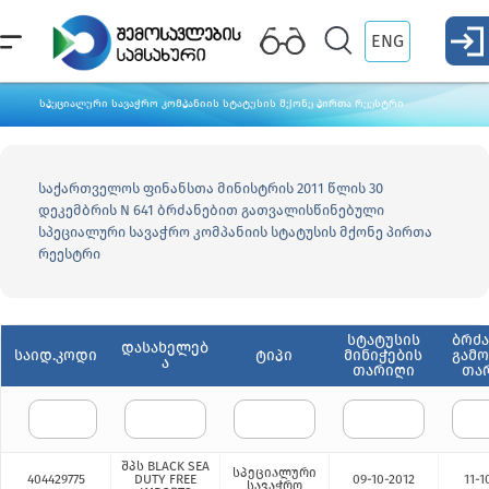
ENG
სპეციალური სავაჭრო კომპანიის სტატუსის მქონე პირთა რეესტრი
საქართველოს ფინანსთა მინისტრის 2011 წლის 30
დეკემბრის N 641 ბრძანებით გათვალისწინებული
სპეციალური სავაჭრო კომპანიის სტატუსის მქონე პირთა
რეესტრი
სტატუსის
ბრძა
დასახელებ
საიდ.კოდი
ტიპი
მინიჭების
გამო
ა
თარიღი
თა
შპს BLACK SEA
სპეციალური
404429775
DUTY FREE
09-10-2012
11-1
სავაჭრო