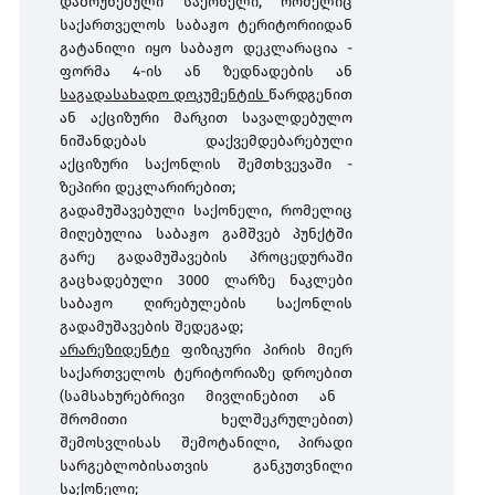
დაბრუნებული
საქონელი
,
რომელიც
საქართველოს
საბაჟო
ტერიტორიიდან
გატანილი
იყო
საბაჟო
დეკლარაცია -
ფორმა
4-ის ან
ზედნადების
ან
საგადასახადო დოკუმენტის
წარდგენით
ან
აქციზური
მარკით
სავალდებულო
ნიშანდებას
დაქვემდებარებული
აქციზური
საქონლის
შემთხვევაში
-
ზეპირი
დეკლარირებით
;
გადამუშავებული
საქონელი, რომელიც
მიღებულია საბაჟო გამშვებ პუნქტში
გარე გადამუშავების პროცედურაში
გაცხადებული 3000 ლარზე ნაკლები
საბაჟო ღირებულების საქონლის
გადამუშავების
შედეგად;
არარეზიდენტი
ფიზიკური
პირის
მიერ
საქართველოს
ტერიტორიაზე
დროებით
(
სამსახურებრივი
მივლინებით
ან
შრომითი
ხელშეკრულებით
)
შემოსვლისას
შემოტანილი
,
პირადი
სარგებლობისათვის
განკუთვნილი
საქონელი
;