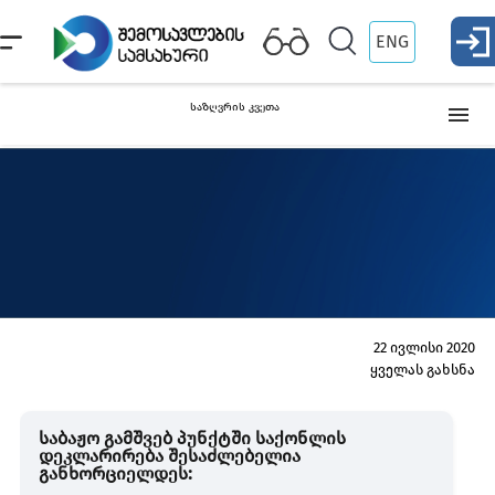
ENG
საზღვრის კვეთა
ვიზა და საპასპორტო კონტროლი
საქართველოს
უცხო
მოქალაქე
ქვეყნის
მოქალაქ
გადასახდელები და შეღავათები
გადასახდელები
შეღავა
საქონლის საზღვარზე გაფორმება
22 ივლისი 2020
შემოსვლა
ყველას გახსნა
მუდმივი ბინადრობა
საბაჟო გამშვებ პუნქტში საქონლის
დეკლარირება შესაძლებელია
განხორციელდეს:
მძღოლებისთვის