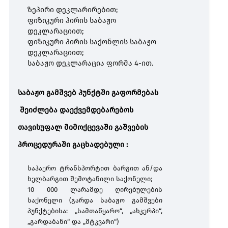
ზეპირი დეკლარირებით;
ფიზიკური პირის საბაჟო
TAX FREE
დეკლარაციით;
ფიზიკური პირის საქონლის საბაჟო
დეკლარაციით;
DUTY FREE
საბაჟო დეკლარაცია ფორმა 4-ით
.
საბაჟო გამშვებ პუნქტში გაფორმებას
სანიტარული კონტროლი
შეიძლება დაექვემდებარებოს
მცენარეები, ცხოველები სურსათი და GMO
თავისუფალ მიმოქცევაში გაშვების
მცენარეები
ცხ
პროცედურაში გაცხადებული :
ველური ფლორა და ფაუნა (CITES)
საჰაერო
ტრანსპორტით
ბარგით
ან
/
და
ხელბარგით
შემოტანილი
საქონელი
;
10 000 ლარამდე
ღირებულების
მედიკამენტების გადაადგილება
საქონელი
(
გარდა
საბაჟო
გამშვები
პუნქტებისა
: „
სამთაწყარო
“, „
ახკერპი
“,
„
გარდაბანი
“
და
„
მტკვარი
“)
ვალუტის გადაადგილება