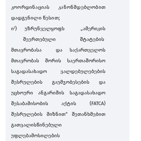
კოორდინაციას
კანონმდებლობით
დადგენილი
წესით
;
ი
)
უზრუნველყოფს
„
ამერიკის
​2
შეერთებული
შტატების
მთავრობასა
და
საქართველოს
მთავრობას
შორის
საერთაშორისო
საგადასახადო
ვალდებულებების
შესრულების
გაუმჯობესების
და
უცხოური
ანგარიშის
საგადასახადო
შესაბამისობის
აქტის
(FATCA)
შესრულების
მიზნით
“
შეთანხმებით
გათვალისწინებული
უფლებამოსილების