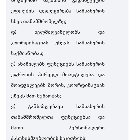
ზოგიერთი
საკითხის
გადაწყვეტის
უფლების
დელეგირება
სამსახურის
სხვა
თანამშრომელზე
;
დ
)
ხელმძღვანელობს
და
კოორდინაციას
უწევს
სამსახურის
საქმიანობას
;
ე
)
ანაწილებს
ფუნქციებს
სამსახურის
უფროსის
პირველ
მოადგილესა
და
მოადგილეებს
შორის
,
კოორდინაციას
უწევს
მათ
მუშაობას
;
ვ
)
განსაზღვრავს
სამსახურის
თანამშრომელთა
ფუნქციებსა
და
მათი
პერსონალური
პასუხისმგებლობის
საკითხებს
;