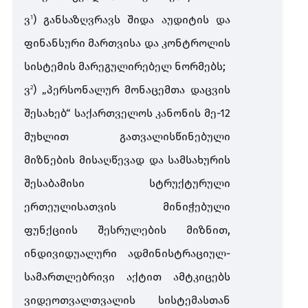
ვ
)
განსაზღვრავს
შიდა
აუდიტის
და
​1
ფინანსური
მართვისა
და
კონტროლის
სისტემის
მარეგულირებელ
ნორმებს
;
ვ
) „
პერსონალურ
მონაცემთა
დაცვის
​2
შესახებ
“
საქართველოს
კანონის
მე
-12
მუხლით
გათვალისწინებული
მიზნების
მისაღწევად
და
სამსახურის
შესაბამისი
სტრუქტურული
ერთეულისათვის
მინიჭებული
ფუნქციის
შესრულების
მიზნით
,
ინდივიდუალური
ადმინისტრაციულ
-
სამართლებრივი
აქტით
ამტკიცებს
ვიდეოთვალთვალის
სისტემასთან