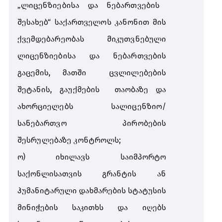
„
ლიცენზიებისა
და
ნებართვების
შესახებ
“
საქართველოს
კანონით
მის
ქვემდებარეობას
მიკუთვნებული
ლიცენზიებისა
და
ნებართვების
გაცემის
,
მათში
ცვლილებების
შეტანის
,
გაუქმების
თაობაზე
და
ახორციელებს
სალიცენზიო
/
სანებართვო
პირობების
შესრულებაზე
კონტროლს
;
ო
)
იხილავს
საიმპორტო
საქონლისათვის
გრანტის
ან
ჰუმანიტარული
დახმარების
სტატუსის
მინიჭების
საკითხს
და
იღებს