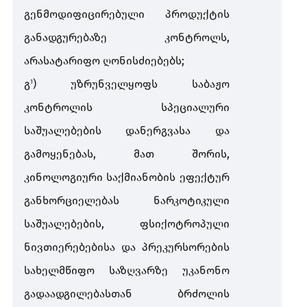
გენმოდიფიცირებული
პროდუქტის
განადგურებაზე
კონტროლს
,
არასატარიფო
ღონისძიებებს
;
გ
)
უზრუნველყოფს
საბაჟო
​1
კონტროლის
სპეციალური
საშუალებების
დანერგვასა
და
გამოყენებას
,
მათ
შორის
,
კინოლოგიური
საქმიანობის
ეფექტურ
განხორციელებას
ნარკოტიკული
საშუალებების
,
ფსიქოტროპული
ნივთიერებებისა
და
პრეკურსორების
სახელმწიფო
საზღვარზე
უკანონო
გადაადგილებასთან
ბრძოლის