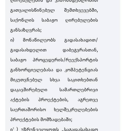
ღირებულების
და
კანონმდებლობით
გათვალისწინებულ
შემთხვევებში
,
საქონლის
საბაჟო
ღირებულების
განსაზღვრას
;
ი
)
მონაწილეობს
გადასახადით
/
გადასახდელით
დაბეგვრასთან
,
საბაჟო
პროცედურის
/
რეექსპორტის
განხორციელებასა
და
კომპეტენციას
მიკუთვნებულ
სხვა
საკითხებთან
დაკავშირებული
სამართლებრივი
აქტების
პროექტების
,
აგრეთვე
საერთაშორისო
ხელშეკრულებების
პროექტების
მომზადებაში
;
ი
)
უზრუნველყოფს
„
საგადასახადო
1