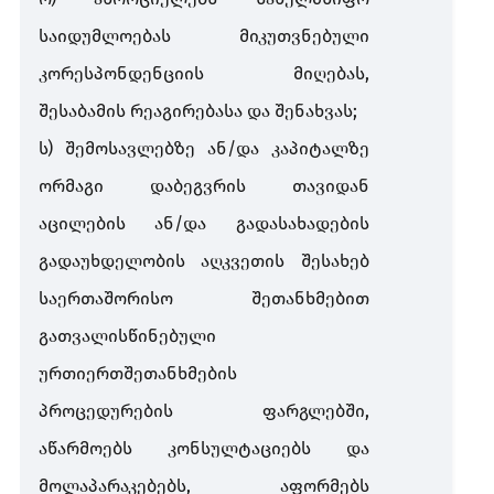
საიდუმლოებას
მიკუთვნებული
კორესპონდენციის
მიღებას
,
შესაბამის
რეაგირებასა
და
შენახვას
;
ს
)
შემოსავლებზე
ან
/
და
კაპიტალზე
ორმაგი
დაბეგვრის
თავიდან
აცილების
ან
/
და
გადასახადების
გადაუხდელობის
აღკვეთის
შესახებ
საერთაშორისო
შეთანხმებით
გათვალისწინებული
ურთიერთშეთანხმების
პროცედურების
ფარგლებში
,
აწარმოებს
კონსულტაციებს
და
მოლაპარაკებებს
,
აფორმებს