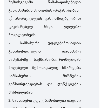
შემთხვევაში
წამახალისებელი
გათამაშების
მოწყობის
ორგანიზებას
;
ღ
)
ახორციელებს
კანონმდებლობით
დაკისრებულ
სხვა
უფლება
-
მოვალეობებს
.
2.
სამსახური
უფლებამოსილია
განახორციელოს
დამხმარე
სამეწარმეო
საქმიანობა
,
რომლიდან
მიღებული
შემოსავალიც
ხმარდება
სამსახურის
მიზნების
განხორციელებას
და
ფუნქციების
შესრულებას
.
3.
სამსახური
უფლებამოსილია
თავისი