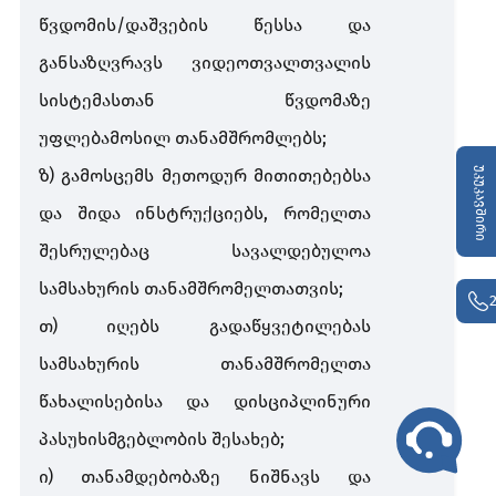
წვდომის
/
დაშვების
წესსა
და
განსაზღვრავს
ვიდეოთვალთვალის
სისტემასთან
წვდომაზე
უფლებამოსილ
თანამშრომლებს
;
უკუკავშირი
ზ
)
გამოსცემს
მეთოდურ
მითითებებსა
და
შიდა
ინსტრუქციებს
,
რომელთა
შესრულებაც
სავალდებულოა
სამსახურის
თანამშრომელთათვის
;
თ
)
იღებს
გადაწყვეტილებას
სამსახურის
თანამშრომელთა
წახალისებისა
და
დისციპლინური
პასუხისმგებლობის
შესახებ
;
ი
)
თანამდებობაზე
ნიშნავს
და