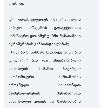
მიზნით
;
დ
)
უზრუნველყოფს
საქართველოს
საბაჟო
საზღვრის
გადაკვეთისას
სამგზავრო
დოკუმენტებში
შესაბამისი
აღნიშვნების
განხორციელებას
;
ე
)
იღებს
წინასწარ
გადაწყვეტილებას
დეკლარირებას
დაქვემდებარებული
საქონლის
მიმართ
საგარეო
-
ეკონომიკური
საქმიანობის
ეროვნული
სასაქონლო
ნომენკლატურის
შესაბამისად
სასაქონლო
კოდის
ან
წარმოშობის