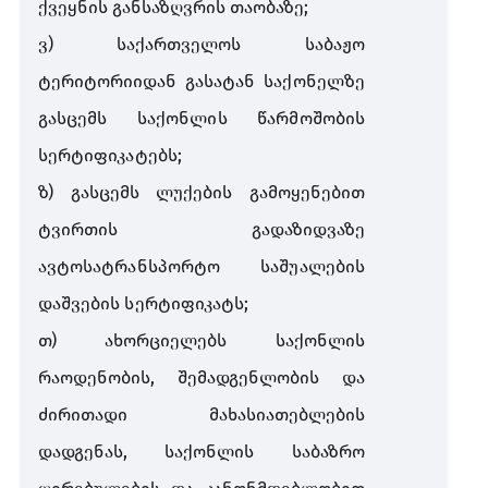
ქვეყნის
განსაზღვრის
თაობაზე
;
ვ
)
საქართველოს
საბაჟო
ტერიტორიიდან
გასატან
საქონელზე
გასცემს
საქონლის
წარმოშობის
სერტიფიკატებს
;
ზ
)
გასცემს
ლუქების
გამოყენებით
ტვირთის
გადაზიდვაზე
ავტოსატრანსპორტო
საშუალების
დაშვების
სერტიფიკატს
;
თ
)
ახორციელებს
საქონლის
რაოდენობის
,
შემადგენლობის
და
ძირითადი
მახასიათებლების
დადგენას
,
საქონლის
საბაზრო