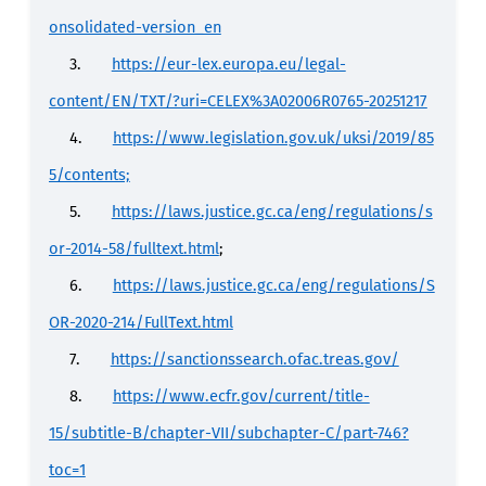
onsolidated-version_en
3.
https://eur-lex.europa.eu/legal-
content/EN/TXT/?uri=CELEX%3A02006R0765-20251217
4.
https://www.legislation.gov.uk/uksi/2019/85
5/contents;
5.
https://laws.justice.gc.ca/eng/regulations/s
or-2014-58/fulltext.html
;
6.
https://laws.justice.gc.ca/eng/regulations/S
OR-2020-214/FullText.html
7.
https://sanctionssearch.ofac.treas.gov/
8.
https://www.ecfr.gov/current/title-
15/subtitle-B/chapter-VII/subchapter-C/part-746?
toc=1